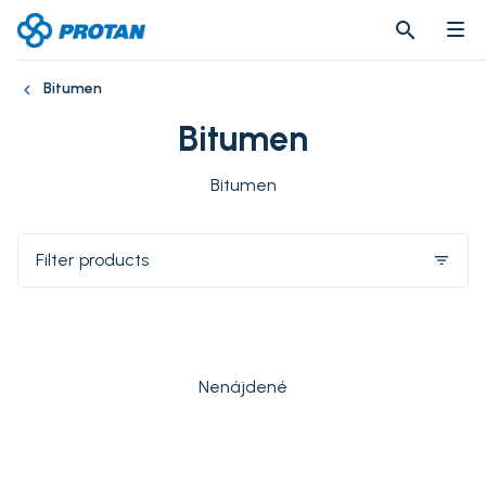
search
search
Bitumen
Bitumen
Bitumen
Filter products
filter_list
Nenájdené