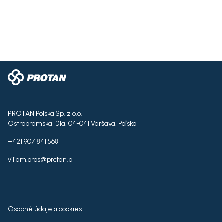
PROTAN Polska Sp. z o.o.
Ostrobramska 101a, 04-041 Varšava, Poľsko
+421 907 841 568
viliam.oros@protan.pl
Osobné údaje a cookies