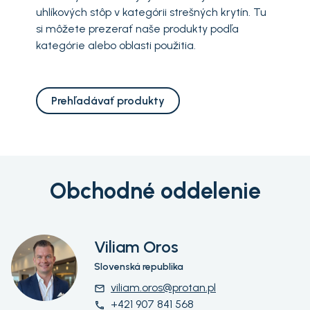
uhlíkových stôp v kategórii strešných krytín. Tu
si môžete prezerať naše produkty podľa
kategórie alebo oblasti použitia.
Prehľadávať produkty
Obchodné oddelenie
Viliam Oros
Slovenská republika
viliam.oros@protan.pl
email
+421 907 841 568
phone