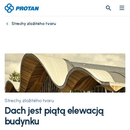
search
search
Strechy zložitého tvaru
Strechy zložitého tvaru
Dach jest piątą elewacją
budynku