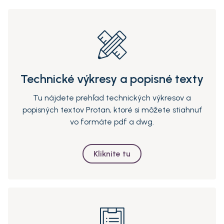
Technické výkresy a popisné texty
Tu nájdete prehľad technických výkresov a
popisných textov Protan, ktoré si môžete stiahnuť
vo formáte pdf a dwg.
Kliknite tu