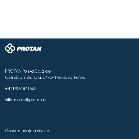
PROTAN Polska Sp. z o.o.
Ostrobramska 101a, 04-041 Varšava, Poľsko
+421 907 841 568
viliam.oros@protan.pl
Osobné údaje a cookies