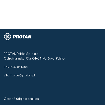
PROTAN Polska Sp. z o.o.
Ostrobramska 101a, 04-041 Varšava, Poľsko
+421 907 841 568
viliam.oros@protan.pl
Osobné údaje a cookies