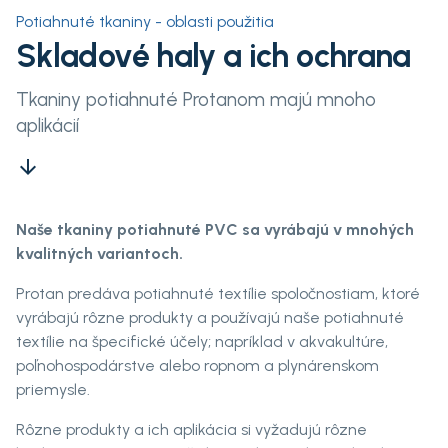
Potiahnuté tkaniny - oblasti použitia
Skladové haly a ich ochrana
Tkaniny potiahnuté Protanom majú mnoho
aplikácií
arrow_downward
Naše tkaniny potiahnuté PVC sa vyrábajú v mnohých
kvalitných variantoch.
Protan predáva potiahnuté textílie spoločnostiam, ktoré
vyrábajú rôzne produkty a používajú naše potiahnuté
textílie na špecifické účely; napríklad v akvakultúre,
poľnohospodárstve alebo ropnom a plynárenskom
priemysle.
Rôzne produkty a ich aplikácia si vyžadujú rôzne