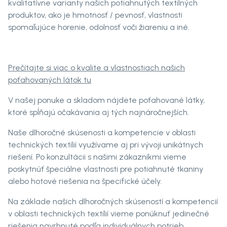
kvalitatívne varianty našich potiahnutých textilných
produktov, ako je hmotnosť / pevnosť, vlastnosti
spomaľujúce horenie, odolnosť voči žiareniu a iné.
Prečítajte si viac o kvalite a vlastnostiach našich
poťahovaných látok tu
V našej ponuke a skladom nájdete poťahované látky,
ktoré spĺňajú očakávania aj tých najnáročnejších.
Naše dlhoročné skúsenosti a kompetencie v oblasti
technických textílií využívame aj pri vývoji unikátnych
riešení. Po konzultácii s našimi zákazníkmi vieme
poskytnúť špeciálne vlastnosti pre potiahnuté tkaniny
alebo hotové riešenia na špecifické účely.
Na základe našich dlhoročných skúseností a kompetencií
v oblasti technických textílií vieme ponúknuť jedinečné
riešenia navrhnuté podľa individuálnych potrieb