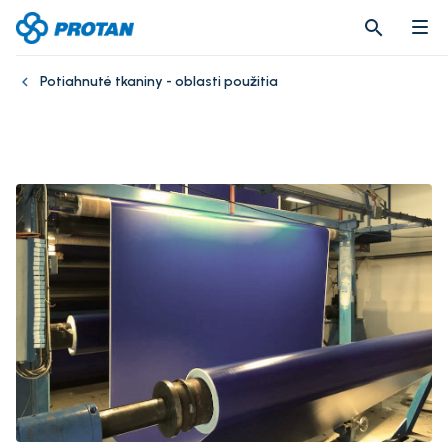
search
search
Potiahnuté tkaniny - oblasti použitia