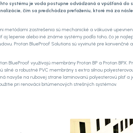
hto systému je voda postupne odvádzaná a vpúšťaná do s
nalizácie, čím sa predchádza preťaženiu, ktoré má za násl
mi metódami zastrešenia sú mechanické a vákuové upevneni
 aj lepenie alebo iné známe systémy podľa toho, čo je najlep
dovu. Protan BlueProof Solutions sú vyvinuté pre konvenčné a
tan BlueProof využívajú membrány Protan BP a Protan BPX. P
ú silné a robustné PVC membrány s extra silnou polyesterovo
má navyše na rubovej strane laminovanú polyesterovú plsť a 
užitie pri renovácii bitúmenových strešných systémov.