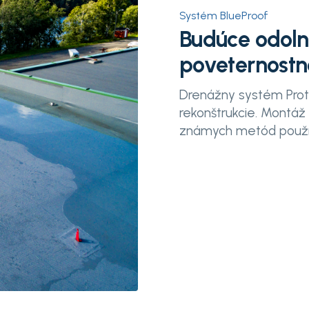
Systém BlueProof
Budúce odoln
poveternost
Drenážny systém Prota
rekonštrukcie. Montáž
známych metód použív