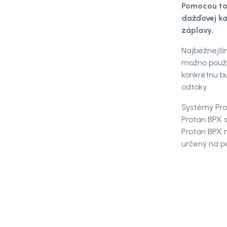
Pomocou to
dažďovej ka
záplavy.
Najbežnejší
možno použiť
konkrétnu bu
odtoky.
Systémy Pro
Protan BPX s
Protan BPX 
určený na po