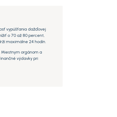
osť vypúšťania dažďovej
žiť o 70 až 80 percent,
rží maximálne 24 hodín.
:
Miestnym orgánom a
inančné výdavky pri