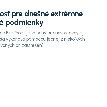
osť pre dnešné extrémne
né podmienky
n BlueProof je vhodný pre novostavby aj
 sa vykonáva pomocou jednej z niekoľkých
aných pri zastrešení.