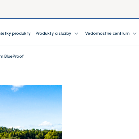
expand_more
expand_more
 všetky produkty
Produkty a služby
Vedomostné centrum
m BlueProof