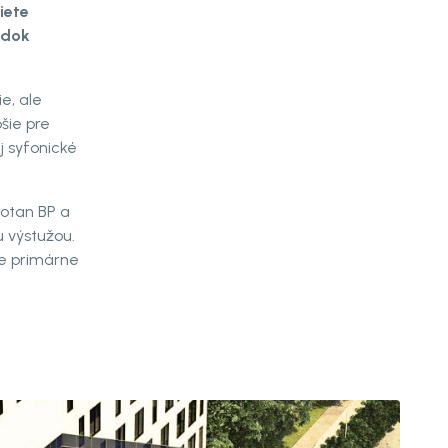
iete
edok
e, ale
šie pre
j syfonické
rotan BP a
u výstužou.
je primárne