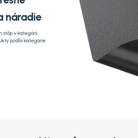
a náradie
 stôp v kategórii
ukty podľa kategórie