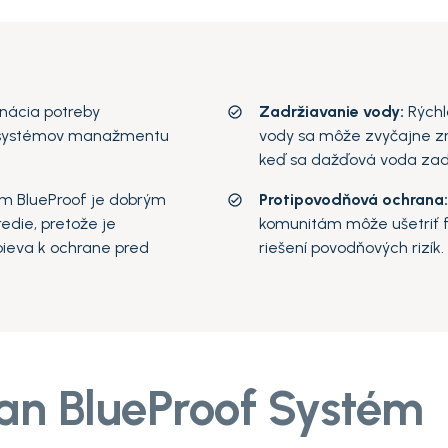
u
inácia potreby
Zadržiavanie vody:
Rýchl
 systémov manažmentu
vody sa môže zvyčajne zní
keď sa dažďová voda zad
m BlueProof je dobrým
Protipovodňová ochrana
redie, pretože je
komunitám môže ušetriť f
pieva k ochrane pred
riešení povodňových rizík.
an BlueProof Systém